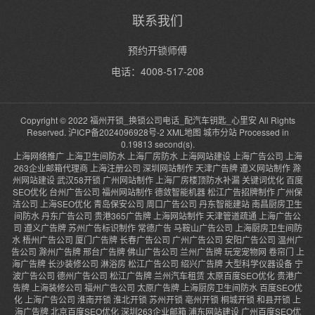
联系我们
预约开锁师傅
电话：4008-517-208
Copyright © 2022 福州开锁_换锁公司电话_配汽车钥匙_心里安 All Rights
Reserved.
沪ICP备2024096928号-2
XML地图
城市分站
Processed in
0.19813 second(s).
上海网络推广
上海卫生间防水
上海厂房防水
上海网站建设
上海广告公司
上海
263企业邮箱代理商
上海注册公司
深圳网站制作
天津广告牌
遵义网站制作
滁
州网站建设
武汉58开锁
广州网站制作
上海厂房楼顶防水补漏
关键词优化
百度
SEO优化
台州广告公司
福州网站制作
德敛智能机器
松江广告招牌制作
广州保
洁公司
上海SEO优化
青岛保安公司
周口广告公司
丹东智能建站
南昌厨房卫生
间防水
丹东广告公司
贵港365广告牌
上海网站制作
天津管道疏通
上海广告公
司
遵义广告牌
苏州广告标识制作
常德广告
马鞍山广告公司
上海厨房卫生间防
水
梧州广告公司
厦门广告牌
长春广告公司
广州广告公司
安阳广告公司
温州广
告公司
滁州广告牌
邢台广告牌
佛山广告公司
兰州广告牌
玩宠宠物网
卷帘门
上
海广告牌
长沙装修公司
淋浴房
松江广告公司
绍兴广告牌
大型科学仪器设备
宁
波广告公司
德州广告公司
松江广告牌
兰州汽车租赁
太原百度SEO优化
贵港广
告牌
上海装修公司
福州广告公司
太原广告牌
上海厨房卫生间防水
百度SEO优
化
上海广告公司
淮南开锁
淮北开锁
苏州开锁
亳州开锁
桐城开锁
和县开锁
上
海广告牌
北京百度SEO优化
深圳263企业邮箱
浦东网站建设
广州百度SEO优